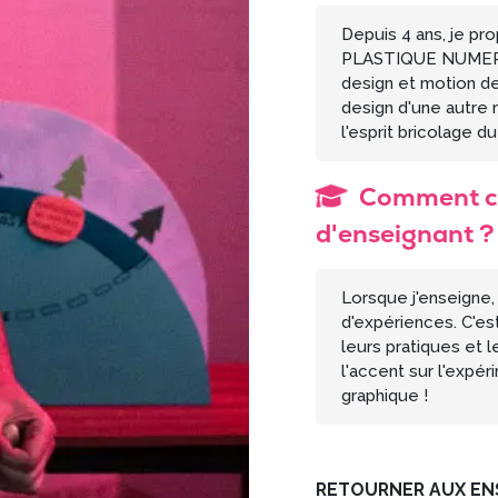
Depuis 4 ans, je 
PLASTIQUE NUMERI
design et motion d
design d'une autre m
l'esprit bricolage d
Comment co
d'enseignant ?
Lorsque j'enseigne,
d'expériences. C'es
leurs pratiques et l
l'accent sur l'expér
graphique !
RETOURNER AUX EN