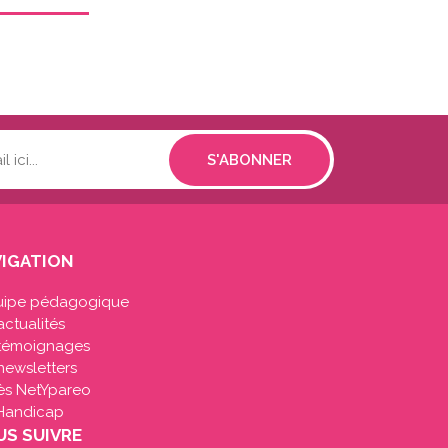
IGATION
uipe pédagogique
actualités
 témoignages
newsletters
ès NetYpareo
Handicap
S SUIVRE