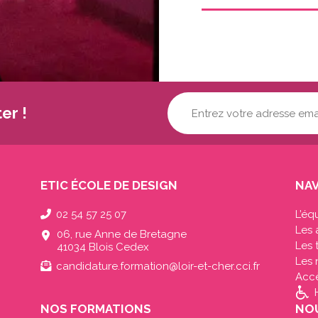
Votre
er !
adresse
mail...
(Nécessaire)
ETIC ÉCOLE DE DESIGN
NAV
02 54 57 25 07
L’éq
Les 
06, rue Anne de Bretagne
Les
41034 Blois Cedex
Les 
candidature.formation@loir-et-cher.cci.fr
Acc
NOS FORMATIONS
NOU