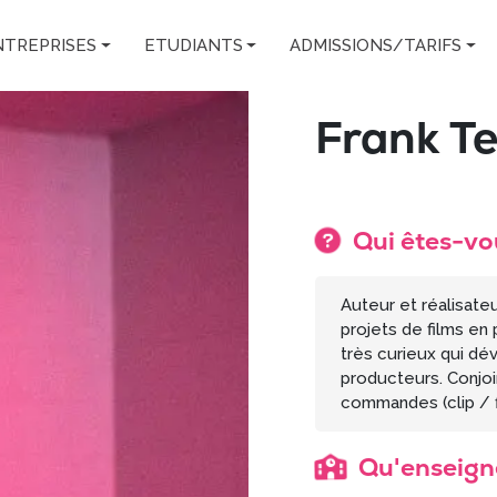
NTREPRISES
ETUDIANTS
ADMISSIONS/TARIFS
Frank Te
Qui êtes-vo
Auteur et réalisate
projets de films en 
très curieux qui dé
producteurs. Conjoi
commandes (clip / f
Qu'enseigne