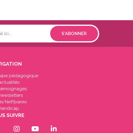
IGATION
uipe pédagogique
actualités
 témoignages
newsletters
ès NetYpareo
Handicap
S SUIVRE