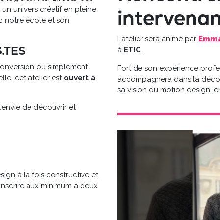
 un univers créatif en pleine
intervena
c notre école et son
L’atelier sera animé par
Emma
.TES
à
ETIC
.
econversion ou simplement
Fort de son expérience profe
lle, cet atelier est
ouvert à
accompagnera dans la découv
sa vision du motion design, en
’envie de découvrir et
esign à la fois constructive et
inscrire aux minimum à deux