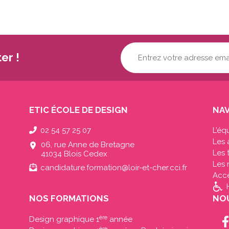
Votre
er !
adresse
mail...
(Nécessaire)
ETIC ÉCOLE DE DESIGN
NAV
02 54 57 25 07
L’éq
Les 
06, rue Anne de Bretagne
Les
41034 Blois Cedex
Les 
candidature.formation@loir-et-cher.cci.fr
Acc
NOS FORMATIONS
NOU
ère
Design graphique 1
année
ère