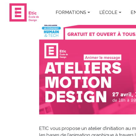
Skip to main content
FORMATIONS
L’ÉCOLE
E
ETIC vous propose un atelier d’initiation au
les bases de l’animation graphique à travers le