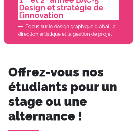
1
et 2
année BAC+5
Design et stratégie de
l’innovation
Focus sur le design graphique global, la
direction artistique et la gestion de projet
Offrez-vous nos
étudiants pour un
stage ou une
alternance !