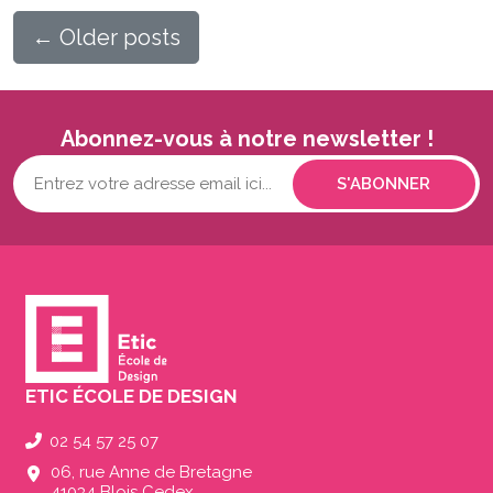
←
Older posts
Abonnez-vous à notre newsletter !
Votre
adresse
mail...
(Nécessaire)
ETIC ÉCOLE DE DESIGN
02 54 57 25 07
06, rue Anne de Bretagne
41034 Blois Cedex