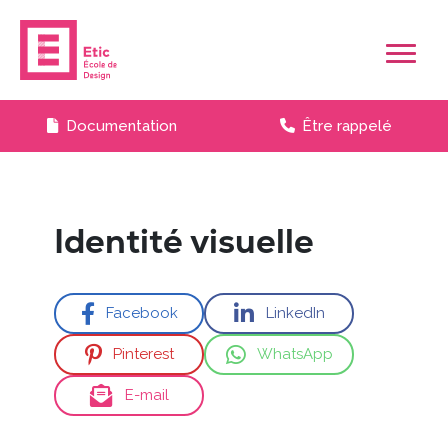
Skip to main content
Documentation
Être rappelé
Identité visuelle
Facebook
LinkedIn
Pinterest
WhatsApp
E-mail