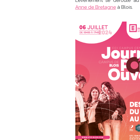
L’événement se déroule a
Anne de Bretagne
à Blois.