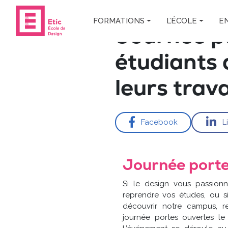
Skip to main content
FORMATIONS
L’ÉCOLE
E
Journée por
étudiants 
leurs trava
Facebook
L
Journée porte
Si le design vous passion
reprendre vos études, ou s
découvrir notre campus, r
journée portes ouvertes le