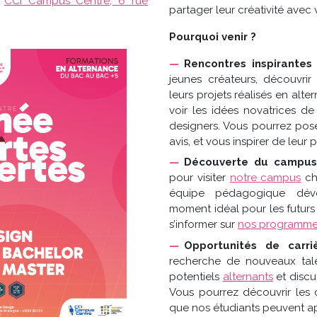
u
CCI Campus Centre, 6 rue
partager leur créativité avec 
Pourquoi venir ?
Rencontres inspirantes
jeunes créateurs, découvrir 
leurs projets réalisés en alt
voir les idées novatrices d
designers. Vous pourrez pos
avis, et vous inspirer de leur 
Découverte du campu
pour visiter
notre campus
ch
équipe pédagogique dévo
moment idéal pour les futurs 
s’informer sur
nos programm
Opportunités de carri
recherche de nouveaux tale
potentiels
alternants
et discu
Vous pourrez découvrir les 
que nos étudiants peuvent ap