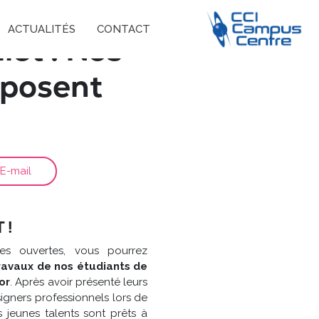
ACTUALITÉS
CONTACT
let : Nos
xposent
E-mail
 !
es ouvertes, vous pourrez
travaux de nos étudiants de
or
. Après avoir présenté leurs
igners professionnels lors de
s jeunes talents sont prêts à