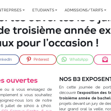
NTREPRISES
ETUDIANTS
ADMISSIONS/TARIFS
tes ouvertes le 6 juil
de troisième année e
ux pour l’occasion !
inkedIn
Pinterest
WhatsApp
s ouvertes
NOS B3 EXPOSENT
En cette journée de port
ne ou si vous envisagez de
découvrir
l’exposition des 
implement si vous souhaitez
troisième année de bachel
ejoignez-nous lors de notre
projets devant un jury de des
 6 juillet de 10h00 à 17h00.
leur grand oral la veille, no