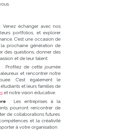
vous.
: Venez échanger avec nos
leurs portfolios, et explorer
ernance. C’est une occasion de
e la prochaine génération de
er des questions, donner des
passion et de leur talent.
s
: Profitez de cette journée
aleureux et rencontrer notre
uée. C’est également le
étudiants et leurs familles de
es
et notre vision éducative.
ère
: Les entreprises à la
nts pourront rencontrer de
ter de collaborations futures.
compétences et la créativité
porter à votre organisation.