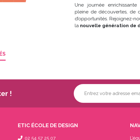
Une journée enrichissante 
pleine de découvertes, de d
d’opportunités. Rejoignez-nou
la
nouvelle génération de 
ÉS
Votre
er !
adresse
mail...
(Nécessaire)
ETIC ÉCOLE DE DESIGN
NAV
02 54 57 25 07
L’éq