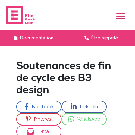
Skip to main content
Documentation
Être rappelé
Soutenances de fin
de cycle des B3
design
Facebook
LinkedIn
Pinterest
WhatsApp
E-mail