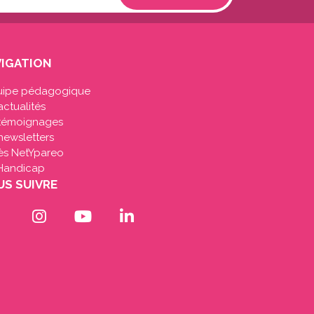
IGATION
uipe pédagogique
actualités
 témoignages
newsletters
ès NetYpareo
Handicap
S SUIVRE