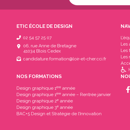
mail...
(Nécessaire)
ETIC ÉCOLE DE DESIGN
NAV
02 54 57 25 07
L’éq
Les 
06, rue Anne de Bretagne
Les
41034 Blois Cedex
Les 
candidature.formation@loir-et-cher.cci.fr
Acc
NOS FORMATIONS
NOU
ère
Design graphique 1
année
ère
Design graphique 1
année – Rentrée janvier
e
Design graphique 2
année
e
Design graphique 3
année
BAC+5 Design et Stratégie de l’Innovation