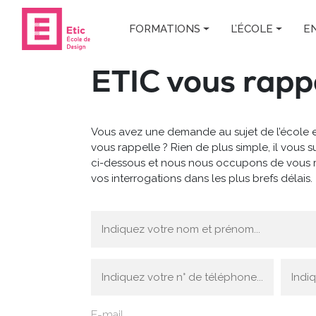
Skip to main content
FORMATIONS
L’ÉCOLE
E
ETIC vous rapp
Vous avez une demande au sujet de l’école e
vous rappelle ? Rien de plus simple, il vous su
ci-dessous et nous nous occupons de vous r
vos interrogations dans les plus brefs délais.
Nom
(Nécessaire)
Téléphone
Objet
de
(Nécessaire)
la
E-mail