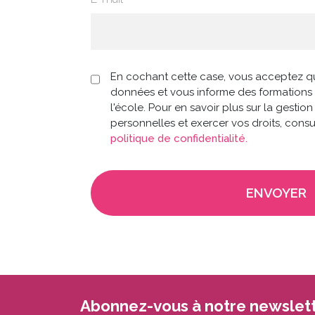
deman
(Nécess
Données
En cochant cette case, vous acceptez qu
personnelles
données et vous informe des formations 
(Nécessaire)
l'école. Pour en savoir plus sur la gesti
personnelles et exercer vos droits, cons
politique de confidentialité.
Abonnez-vous à notre newslett