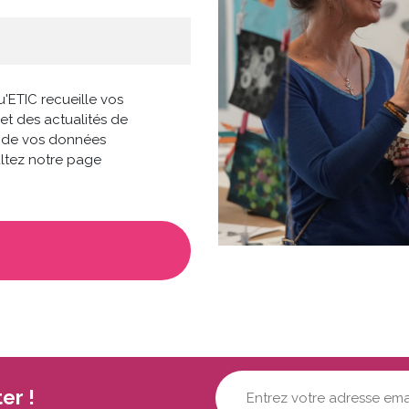
de
aire)
'ETIC recueille vos
et des actualités de
on de vos données
ultez notre page
Votre
er !
adresse