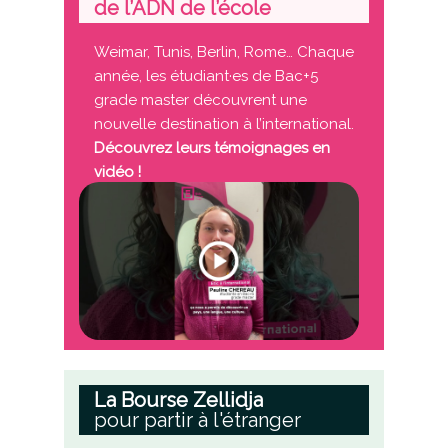
de l’ADN de l’école
Weimar, Tunis, Berlin, Rome… Chaque
année, les étudiant·es de
Bac+5
grade master
découvrent une
nouvelle destination à l’international.
Découvrez leurs témoignages en
vidéo !
La Bourse Zellidja
pour partir à l'étranger