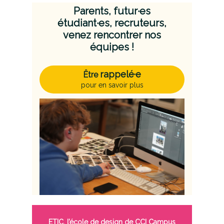
Parents,
futur·es
étudiant·es
, recruteurs,
venez rencontrer nos
équipes !
rappelé·e
Être
pour en savoir plus
ETIC,
l’école de design de CCI Campus